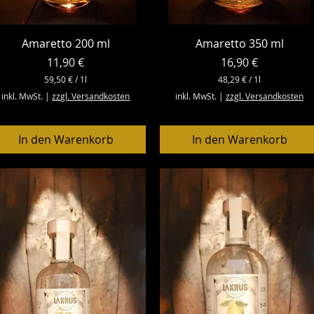
Schnellansicht
Schnellansicht
Amaretto 200 ml
Amaretto 350 ml
Preis
Preis
11,90 €
16,90 €
59,50 €
/
1l
48,29 €
/
1l
5
4
inkl. MwSt.
|
zzgl. Versandkosten
inkl. MwSt.
|
zzgl. Versandkosten
9
8
,
,
5
2
0
9
In den Warenkorb
In den Warenkorb
€
€
p
p
r
r
o
o
1
1
L
L
i
i
t
t
e
e
r
r