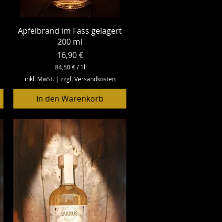
Schnellansicht
Apfelbrand im Fass gelagert
200 ml
Preis
16,90 €
84,50 €
/
1l
8
inkl. MwSt.
|
zzgl. Versandkosten
4
,
In den Warenkorb
5
0
€
p
r
o
1
L
i
t
e
r