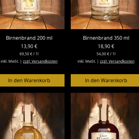
Schnellansicht
Schnellansicht
Birnenbrand 200 ml
Birnenbrand 350 ml
Preis
Preis
13,90 €
18,90 €
69,50 €
/
1l
54,00 €
/
1l
6
5
inkl. MwSt.
|
zzgl. Versandkosten
inkl. MwSt.
|
zzgl. Versandkosten
9
4
,
,
5
0
0
0
In den Warenkorb
In den Warenkorb
€
€
p
p
r
r
o
o
1
1
L
L
i
i
t
t
e
e
r
r