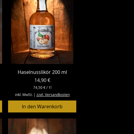
i
t
e
r
Schnellansicht
Haselnusslikör 200 ml
Preis
14,90 €
74,50 €
/
1l
7
inkl. MwSt.
|
zzgl. Versandkosten
4
,
In den Warenkorb
5
0
€
p
r