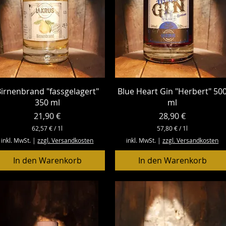
Schnellansicht
Schnellansicht
irnenbrand "fassgelagert"
Blue Heart Gin "Herbert" 50
350 ml
ml
Preis
Preis
21,90 €
28,90 €
62,57 €
/
1l
57,80 €
/
1l
6
5
inkl. MwSt.
|
zzgl. Versandkosten
inkl. MwSt.
|
zzgl. Versandkosten
2
7
,
,
In den Warenkorb
In den Warenkorb
5
8
7
0
€
€
p
p
r
r
o
o
1
1
L
L