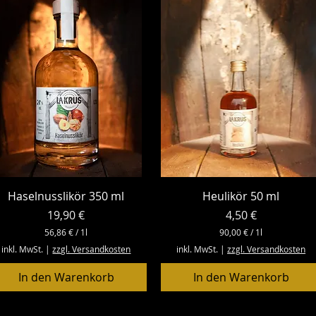
o
o
1
1
L
L
i
i
t
t
e
e
r
r
Schnellansicht
Schnellansicht
Haselnusslikör 350 ml
Heulikör 50 ml
Preis
Preis
19,90 €
4,50 €
56,86 €
/
1l
90,00 €
/
1l
5
9
inkl. MwSt.
|
zzgl. Versandkosten
inkl. MwSt.
|
zzgl. Versandkosten
6
0
,
,
In den Warenkorb
In den Warenkorb
8
0
6
0
€
€