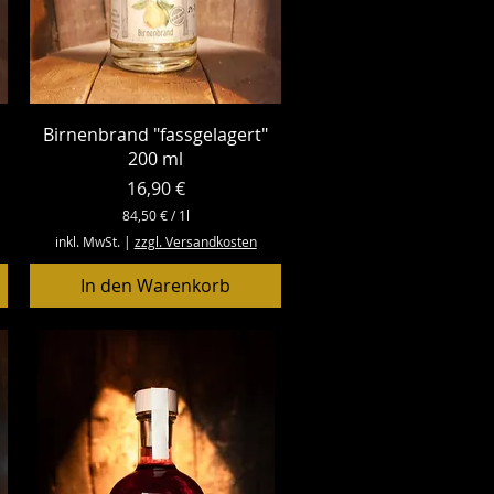
Schnellansicht
Birnenbrand "fassgelagert"
200 ml
Preis
16,90 €
84,50 €
/
1l
8
inkl. MwSt.
|
zzgl. Versandkosten
4
,
In den Warenkorb
5
0
€
p
r
o
1
L
i
t
e