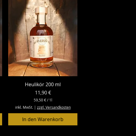
o
1
L
i
t
e
r
Schnellansicht
Heulikör 200 ml
Preis
11,90 €
59,50 €
/
1l
5
inkl. MwSt.
|
zzgl. Versandkosten
9
,
In den Warenkorb
5
0
€