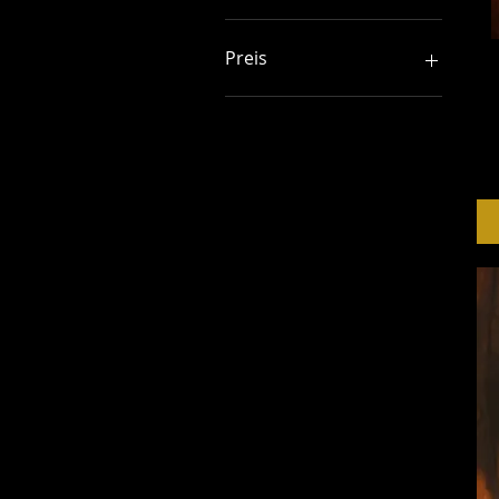
Preis
4 €
29 €