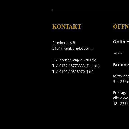
KONTAKT
ÖFFN
Online
Frankenstr. 8
31547 Rehburg-Loccum
24
/ 7
E /
brennerei@la-krus.de
Brenne
​T / 0172 / 5778833 (Dennis)
T / 0160 / 6328570 (Jan)
Mittwoch
9 - 12 Uh
Freitag:
alle 2 W
18 - 23 U