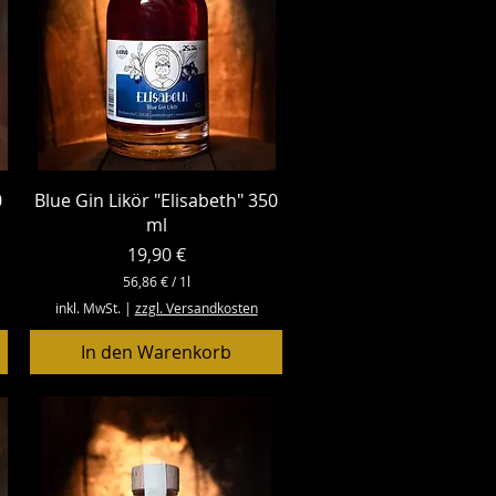
r
Schnellansicht
0
Blue Gin Likör "Elisabeth" 350
ml
Preis
19,90 €
56,86 €
/
1l
5
inkl. MwSt.
|
zzgl. Versandkosten
6
,
In den Warenkorb
8
6
€
p
r
o
1
L