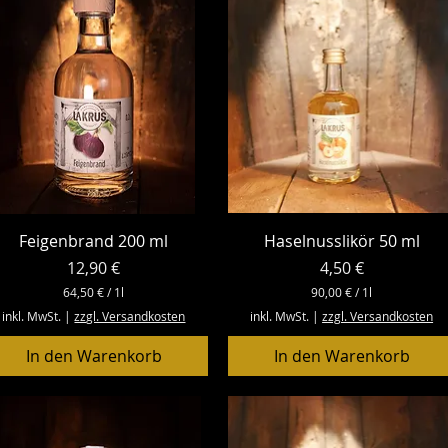
i
i
t
t
e
e
r
r
Schnellansicht
Schnellansicht
Feigenbrand 200 ml
Haselnusslikör 50 ml
Preis
Preis
12,90 €
4,50 €
64,50 €
/
1l
90,00 €
/
1l
6
9
inkl. MwSt.
|
zzgl. Versandkosten
inkl. MwSt.
|
zzgl. Versandkosten
4
0
,
,
In den Warenkorb
In den Warenkorb
5
0
0
0
€
€
p
p
r
r