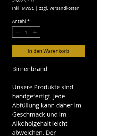
54,00 €
inkl. MwSt.
|
zzgl. Versandkosten
pro
1
Anzahl
*
Liter
In den Warenkorb
Birnenbrand
Unsere Produkte sind
handgefertigt. Jede
Abfüllung kann daher im
Geschmack und im
Alkoholgehalt leicht
abweichen. Der