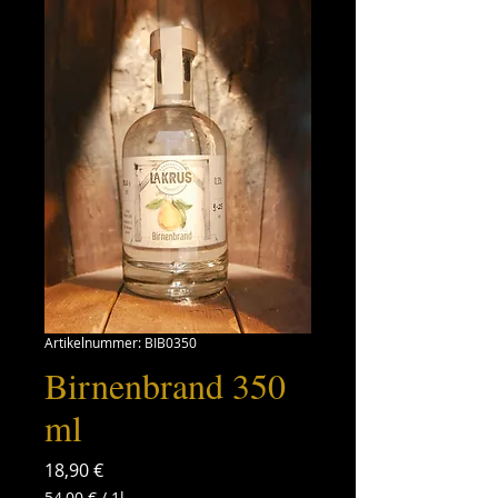
Artikelnummer: BIB0350
Birnenbrand 350
ml
Preis
18,90 €
54,00 €
/
1l