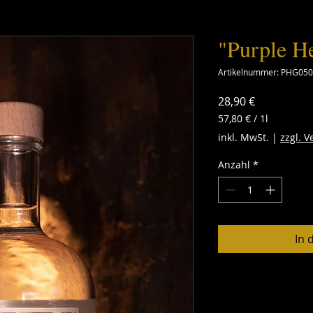
"Purple H
Artikelnummer: PHG05
Preis
28,90 €
57,80 €
/
1l
57,80 €
inkl. MwSt.
|
zzgl. 
pro
1
Anzahl
*
Liter
In 