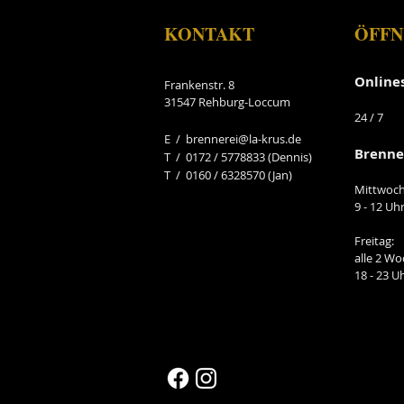
KONTAKT
ÖFFN
Online
Frankenstr. 8
31547 Rehburg-Loccum
24
/ 7
E /
brennerei@la-krus.de
Brenne
​T / 0172 / 5778833 (Dennis)
T / 0160 / 6328570 (Jan)
Mittwoch
9 - 12 Uh
Freitag:
alle 2 W
18 - 23 U