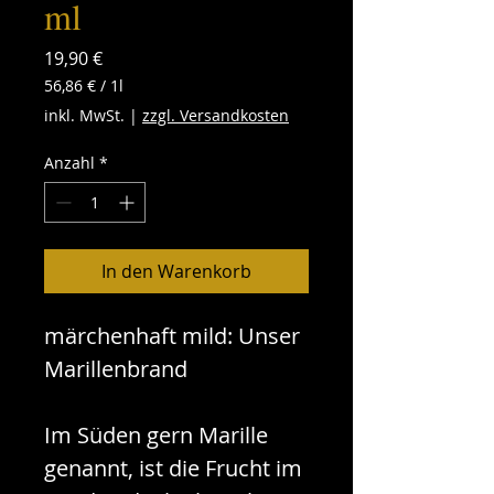
ml
Preis
19,90 €
56,86 €
/
1l
56,86 €
inkl. MwSt.
|
zzgl. Versandkosten
pro
1
Anzahl
*
Liter
In den Warenkorb
märchenhaft mild: Unser
Marillenbrand
Im Süden gern Marille
genannt, ist die Frucht im